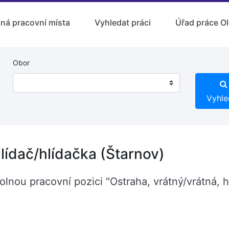
lná pracovní místa
Vyhledat práci
Úřad práce O
Obor
Vyhle
hlídač/hlídačka (Štarnov)
olnou pracovní pozici "Ostraha, vrátný/vrátná, h