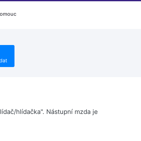
lomouc
dat
lídač/hlídačka". Nástupní mzda je