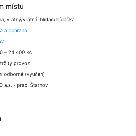
m místu
a, vrátný/vrátná, hlídač/hlídačka
a a ochrana
ov
0 – 24 400 Kč
tržitý provoz
ní odborné (vyučen)
 a.s. - prac. Štarnov
u