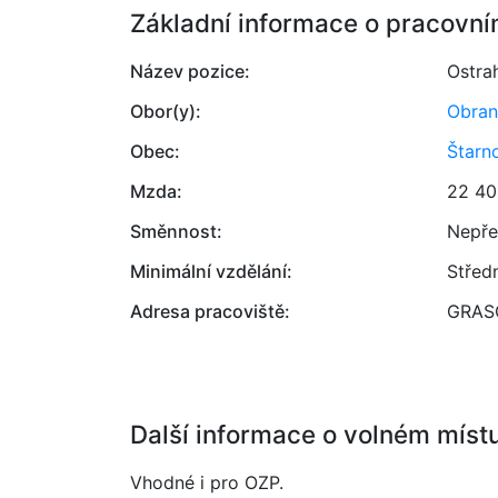
Základní informace o pracovní
Název pozice:
Ostrah
Obor(y):
Obran
Obec:
Štarn
Mzda:
22 40
Směnnost:
Nepře
Minimální vzdělání:
Střed
Adresa pracoviště:
GRASO
Další informace o volném míst
Vhodné i pro OZP.