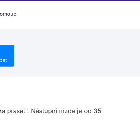
lomouc
dat
ka prasat". Nástupní mzda je od 35