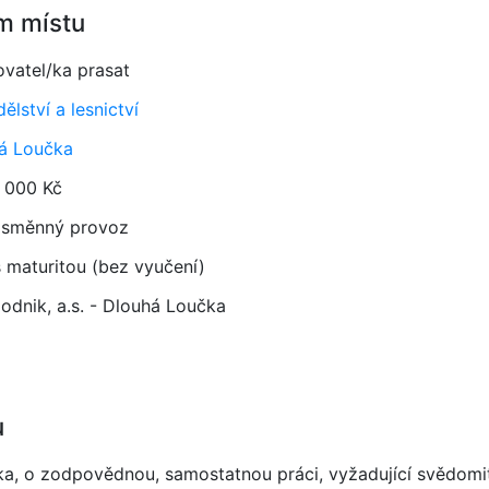
m místu
ovatel/ka prasat
lství a lesnictví
á Loučka
 000 Kč
směnný provoz
 maturitou (bez vyučení)
odnik, a.s. - Dlouhá Loučka
u
ka, o zodpovědnou, samostatnou práci, vyžadující svědomit