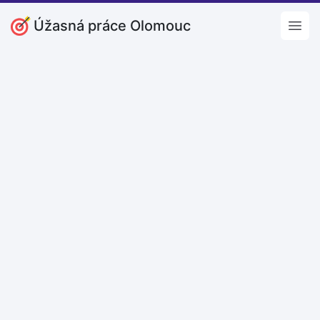
Úžasná práce Olomouc
Open