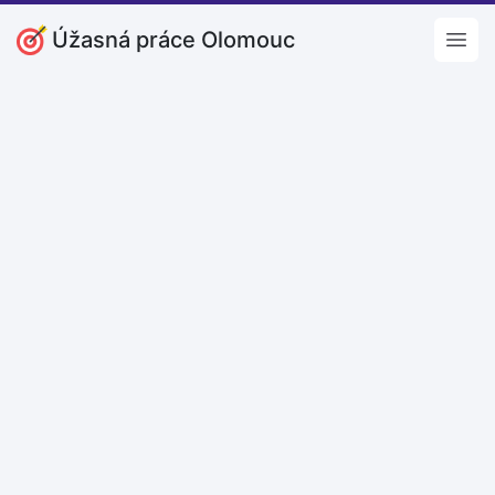
Úžasná práce Olomouc
Open