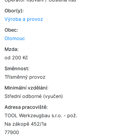
Obor(y):
Výroba a provoz
Obec:
Olomouc
Mzda:
od 200 Kč
Směnnost:
Třísměnný provoz
Minimální vzdělání:
Střední odborné (vyučen)
Adresa pracoviště:
TOOL Werkzeugbau s.r.o. - pož.
Na zákopě 452/1a
77900