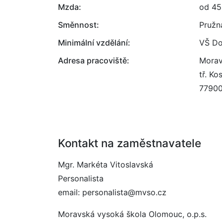
Mzda:
od 45
Směnnost:
Pružn
Minimální vzdělání:
VŠ Do
Adresa pracoviště:
Morav
tř. K
7790
Kontakt na zaměstnavatele
Mgr. Markéta Vitoslavská
Personalista
email: personalista@mvso.cz
Moravská vysoká škola Olomouc, o.p.s.