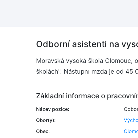
Odborní asistenti na vy
Moravská vysoká škola Olomouc, o.
školách". Nástupní mzda je od 45 
Základní informace o pracovní
Název pozice:
Odbor
Obor(y):
Výcho
Obec:
Olom