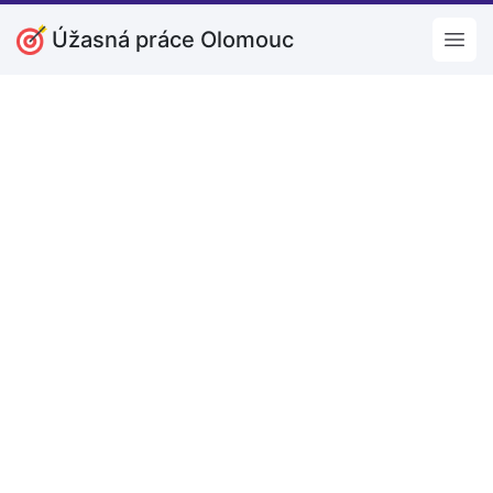
Úžasná práce Olomouc
Open