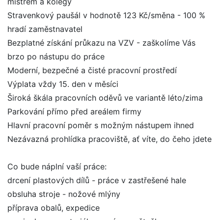
mistrem a kolegy
Stravenkový paušál v hodnotě 123 Kč/směna - 100 %
hradí zaměstnavatel
Bezplatné získání průkazu na VZV - zaškolíme Vás
brzo po nástupu do práce
Moderní, bezpečné a čisté pracovní prostředí
Výplata vždy 15. den v měsíci
Široká škála pracovních oděvů ve variantě léto/zima
Parkování přímo před areálem firmy
Hlavní pracovní poměr s možným nástupem ihned
Nezávazná prohlídka pracoviště, ať víte, do čeho jdete
Co bude náplní vaší práce:
drcení plastových dílů - práce v zastřešené hale
obsluha stroje - nožové mlýny
příprava obalů, expedice