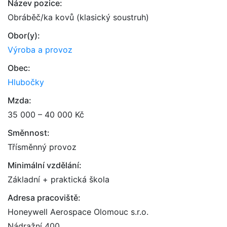
Název pozice:
Obráběč/ka kovů (klasický soustruh)
Obor(y):
Výroba a provoz
Obec:
Hlubočky
Mzda:
35 000 – 40 000 Kč
Směnnost:
Třísměnný provoz
Minimální vzdělání:
Základní + praktická škola
Adresa pracoviště:
Honeywell Aerospace Olomouc s.r.o.
Nádražní 400