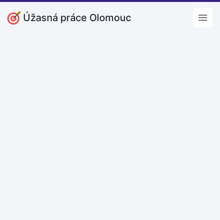
Úžasná práce Olomouc
Open