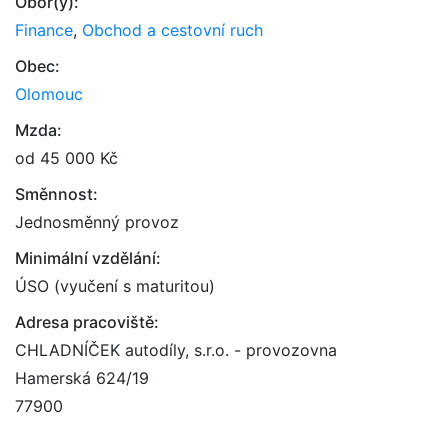
Obor(y):
Finance
,
Obchod a cestovní ruch
Obec:
Olomouc
Mzda:
od 45 000 Kč
Směnnost:
Jednosměnný provoz
Minimální vzdělání:
ÚSO (vyučení s maturitou)
Adresa pracoviště:
CHLADNÍČEK autodíly, s.r.o. - provozovna
Hamerská 624/19
77900