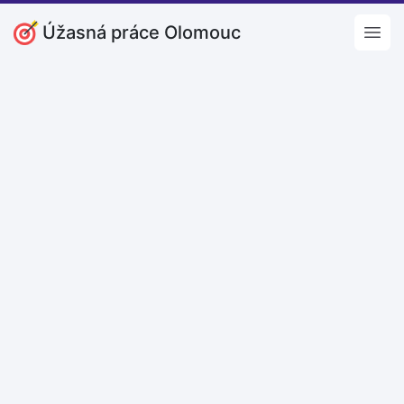
Úžasná práce Olomouc
Open