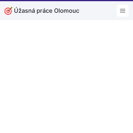
Úžasná práce Olomouc
Open