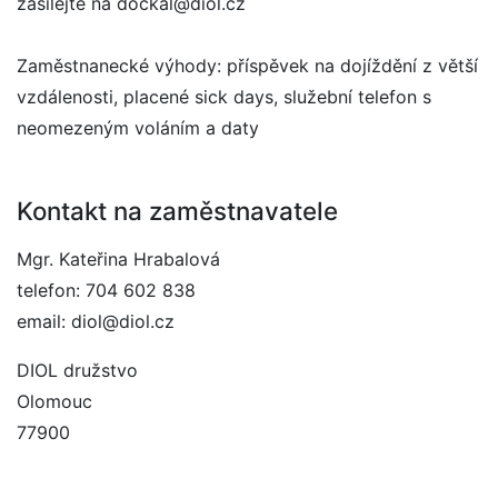
zasílejte na dockal@diol.cz
Zaměstnanecké výhody: příspěvek na dojíždění z větší
vzdálenosti, placené sick days, služební telefon s
neomezeným voláním a daty
Kontakt na zaměstnavatele
Mgr. Kateřina Hrabalová
telefon: 704 602 838
email: diol@diol.cz
DIOL družstvo
Olomouc
77900