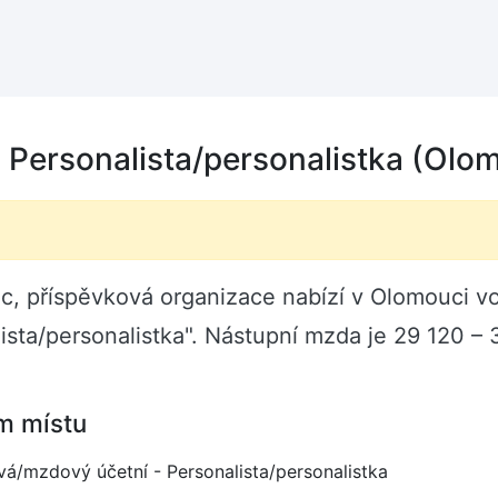
Personalista/personalistka (Olo
c, příspěvková organizace nabízí v Olomouci vo
sta/personalistka". Nástupní mzda je 29 120 – 
m místu
á/mzdový účetní - Personalista/personalistka