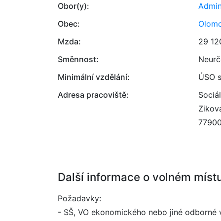
Obor(y):
Admin
Obec:
Olom
Mzda:
29 12
Směnnost:
Neurč
Minimální vzdělání:
ÚSO s
Adresa pracoviště:
Sociá
Zikov
7790
Další informace o volném míst
Požadavky:
- SŠ, VO ekonomického nebo jiné odborné v