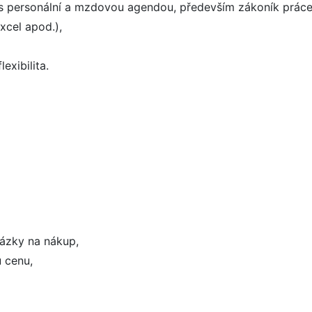
a s personální a mzdovou agendou, především zákoník práce
xcel apod.),
exibilita.
kázky na nákup,
 cenu,