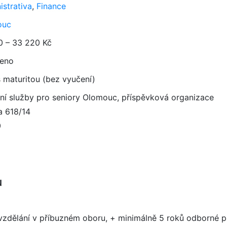
istrativa
,
Finance
ouc
0 – 33 220 Kč
eno
 maturitou (bez vyučení)
lní služby pro seniory Olomouc, příspěvková organizace
a 618/14
0
u
zdělání v příbuzném oboru, + minimálně 5 roků odborné p