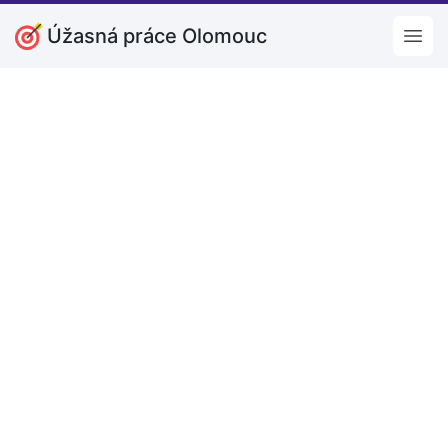
Úžasná práce Olomouc
Open