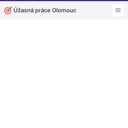
Úžasná práce Olomouc
Open