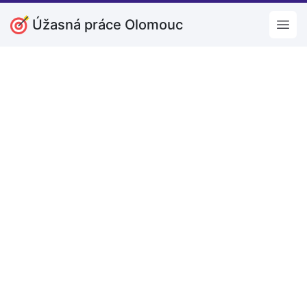
Úžasná práce Olomouc
Open