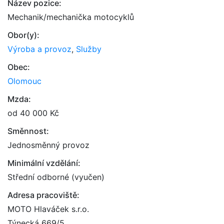
Název pozice:
Mechanik/mechanička motocyklů
Obor(y):
Výroba a provoz
,
Služby
Obec:
Olomouc
Mzda:
od 40 000 Kč
Směnnost:
Jednosměnný provoz
Minimální vzdělání:
Střední odborné (vyučen)
Adresa pracoviště:
MOTO Hlaváček s.r.o.
Týnecká 669/5