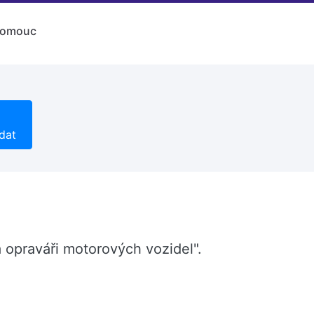
lomouc
dat
a opraváři motorových vozidel".