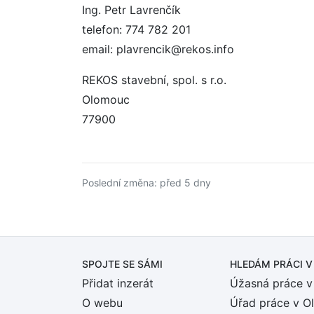
Ing. Petr Lavrenčík
telefon: 774 782 201
email: plavrencik@rekos.info
REKOS stavební, spol. s r.o.
Olomouc
77900
Poslední změna: před 5 dny
SPOJTE SE SÁMI
HLEDÁM PRÁCI
V
Přidat inzerát
Úžasná práce v
O webu
Úřad práce v O