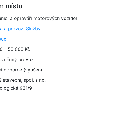
m místu
nici a opraváři motorových vozidel
a a provoz
,
Služby
ouc
0 – 50 000 Kč
směnný provoz
ní odborné (vyučen)
stavební, spol. s r.o.
ologická 931/9