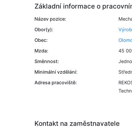
Základní informace o pracovní
Název pozice:
Mecha
Obor(y):
Výrob
Obec:
Olom
Mzda:
45 00
Směnnost:
Jedno
Minimální vzdělání:
Střed
Adresa pracoviště:
REKOS 
Techn
Kontakt na zaměstnavatele