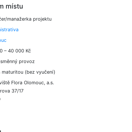
m místu
er/manažerka projektu
istrativa
ouc
0 – 40 000 Kč
směnný provoz
 maturitou (bez vyučení)
iště Flora Olomouc, a.s.
rova 37/17
0
u