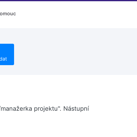
lomouc
dat
/manažerka projektu". Nástupní