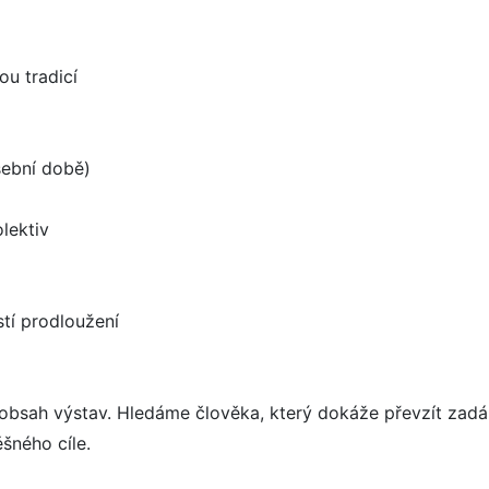
ou tradicí
ušební době)
m
lektiv
tí prodloužení
obsah výstav. Hledáme člověka, který dokáže převzít zadán
šného cíle.