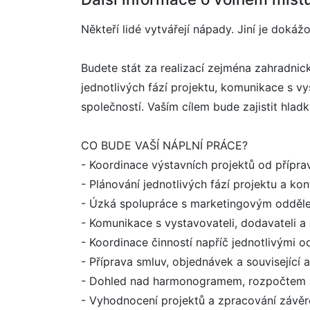
Někteří lidé vytvářejí nápady. Jiní je dok
Budete stát za realizací zejména zahradnic
jednotlivých fází projektu, komunikace s v
společností. Vaším cílem bude zajistit hlad
CO BUDE VAŠÍ NÁPLNÍ PRÁCE?
- Koordinace výstavních projektů od příprav
- Plánování jednotlivých fází projektu a kont
- Úzká spolupráce s marketingovým odděle
- Komunikace s vystavovateli, dodavateli 
- Koordinace činností napříč jednotlivými o
- Příprava smluv, objednávek a související 
- Dohled nad harmonogramem, rozpočtem 
- Vyhodnocení projektů a zpracování závě