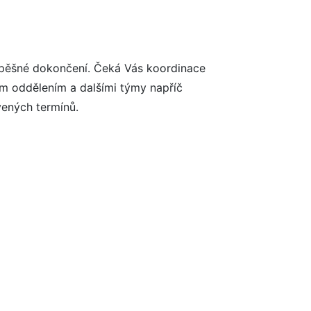
úspěšné dokončení. Čeká Vás koordinace
ým oddělením a dalšími týmy napříč
vených termínů.