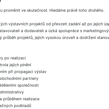
ážou proměnit ve skutečnost. Hledáme právě toho druhého.
kých výstavních projektů od převzetí zadání až po jejich 
ystavovateli a dodavateli a úzká spolupráce s marketingov
ký průběh projektů, jejich vysokou úroveň a dodržení stano
y po realizaci
rola jejich plnění
ním při propagaci výstav
a obchodními partnery
dděleními společnosti
administrativy
a průběhem realizace
rečných podkladů