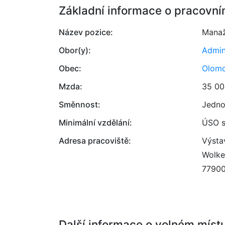
Základní informace o pracovní
Název pozice:
Manaž
Obor(y):
Admin
Obec:
Olom
Mzda:
35 00
Směnnost:
Jedno
Minimální vzdělání:
ÚSO s
Adresa pracoviště:
Výstav
Wolke
7790
Další informace o volném míst