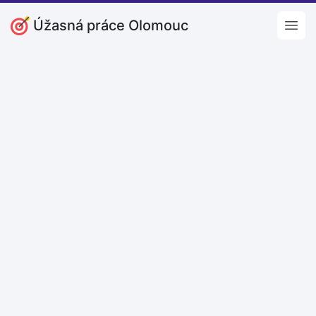
Úžasná práce Olomouc
Open