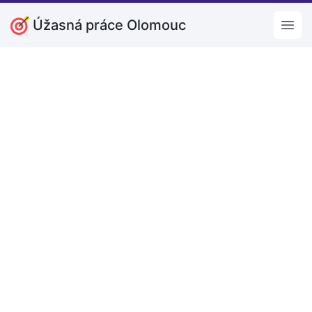
Úžasná práce Olomouc
Open