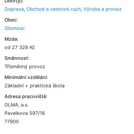
Obor(y):
Doprava
,
Obchod a cestovní ruch
,
Výroba a provoz
Obec:
Olomouc
Mzda:
od 27 328 Kč
Směnnost:
Třísměnný provoz
Minimální vzdělání:
Základní + praktická škola
Adresa pracoviště:
OLMA, a.s.
Pavelkova 597/18
77900