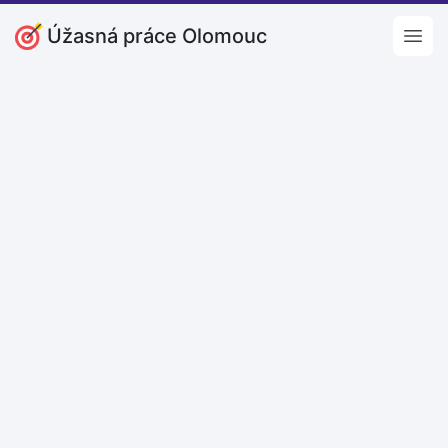
Úžasná práce Olomouc
Open