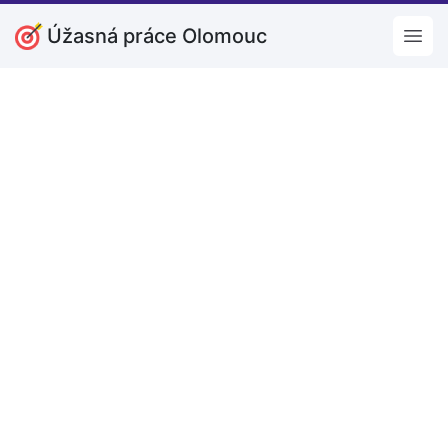
Úžasná práce Olomouc
Open