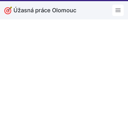
Úžasná práce Olomouc
Open