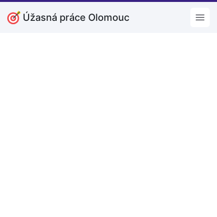
Úžasná práce Olomouc
Open