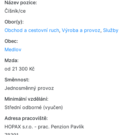
Název pozice:
Číšník/ce
Obor(y):
Obchod a cestovní ruch
,
Výroba a provoz
,
Služby
Obec:
Medlov
Mzda:
od 21 300 Kč
Směnnost:
Jednosměnný provoz
Minimální vzdělání:
Střední odborné (vyučen)
Adresa pracoviště:
HOPAX s.r.o. - prac. Penzion Pavlík