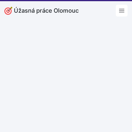
Úžasná práce Olomouc
Open