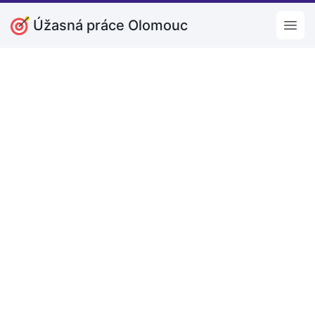
Úžasná práce Olomouc
Open