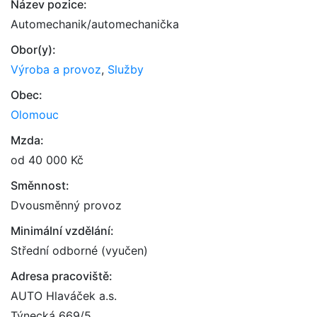
Název pozice:
Automechanik/automechanička
Obor(y):
Výroba a provoz
,
Služby
Obec:
Olomouc
Mzda:
od 40 000 Kč
Směnnost:
Dvousměnný provoz
Minimální vzdělání:
Střední odborné (vyučen)
Adresa pracoviště:
AUTO Hlaváček a.s.
Týnecká 669/5