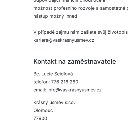
odpovídající finanční ohodnocení
možnost profesního rozvoje a samostatné 
nástup možný ihned
V případě zájmu nám zašlete svůj životopis
kariera@vaskrasnyusmev.cz
Kontakt na zaměstnavatele
Bc. Lucie Seidlová
telefon: 776 216 280
email: info@vaskrasnyusmev.cz
Krásný úsměv s.r.o.
Olomouc
77900