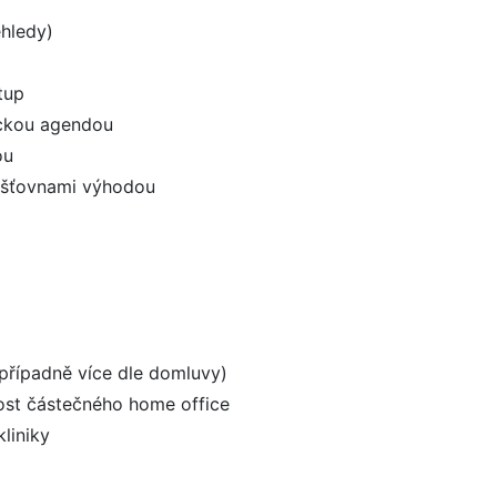
ehledy)
tup
ickou agendou
ou
jišťovnami výhodou
 případně více dle domluvy)
nost částečného home office
liniky