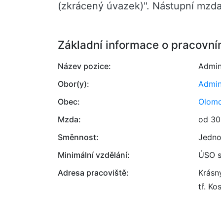
(zkrácený úvazek)". Nástupní mzda
Základní informace o pracovní
Název pozice:
Admin
Obor(y):
Admin
Obec:
Olom
Mzda:
od 30
Směnnost:
Jedno
Minimální vzdělání:
ÚSO s
Adresa pracoviště:
Krásný
tř. K