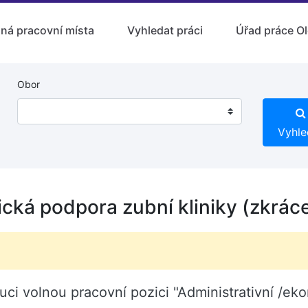
lná pracovní místa
Vyhledat práci
Úřad práce O
Obor
Vyhle
ická podpora zubní kliniky (zkrá
uci volnou pracovní pozici "Administrativní /ek