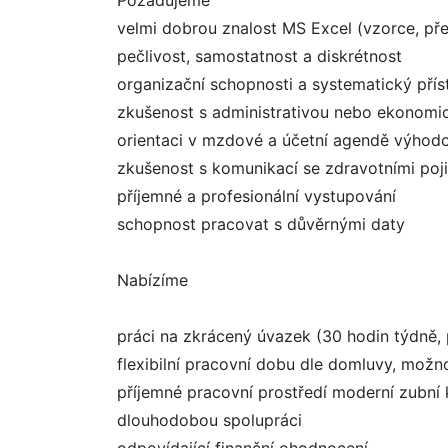
Požadujeme
velmi dobrou znalost MS Excel (vzorce, př
pečlivost, samostatnost a diskrétnost
organizační schopnosti a systematický přís
zkušenost s administrativou nebo ekonom
orientaci v mzdové a účetní agendě výhod
zkušenost s komunikací se zdravotními po
příjemné a profesionální vystupování
schopnost pracovat s důvěrnými daty
Nabízíme
práci na zkrácený úvazek (30 hodin týdně,
flexibilní pracovní dobu dle domluvy, mož
příjemné pracovní prostředí moderní zubní k
dlouhodobou spolupráci