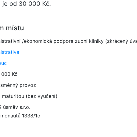
 je od 30 000 Kč.
m místu
istrativní /ekonomická podpora zubní kliniky (zkrácený úv
istrativa
ouc
 000 Kč
směnný provoz
 maturitou (bez vyučení)
 úsměv s.r.o.
osmonautů 1338/1c