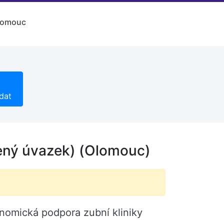
lomouc
dat
cený úvazek) (Olomouc)
onomická podpora zubní kliniky