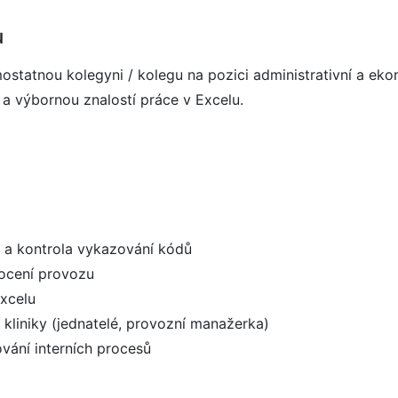
u
statnou kolegyni / kolegu na pozici administrativní a ek
a výbornou znalostí práce v Excelu.
y a kontrola vykazování kódů
ocení provozu
Excelu
 kliniky (jednatelé, provozní manažerka)
vání interních procesů